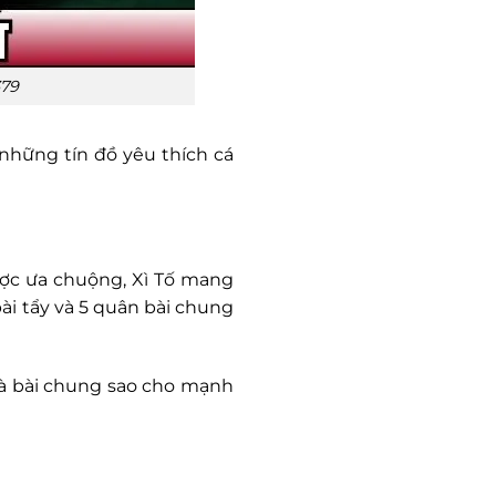
379
 những tín đồ yêu thích cá
ợc ưa chuộng, Xì Tố mang
ài tẩy và 5 quân bài chung
 và bài chung sao cho mạnh