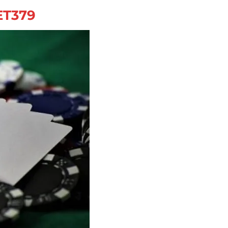
ET379