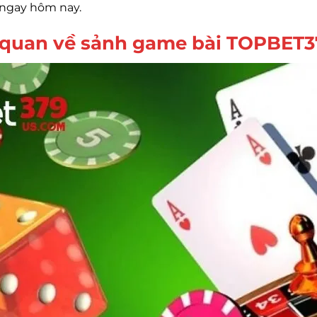
 ngay hôm nay.
g quan về sảnh game bài TOPBET