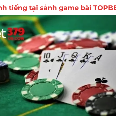
anh tiếng tại sảnh game bài TOPB