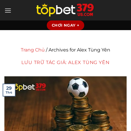
Bỏ
qua
nội
dung
CHƠI NGAY +
Trang Chủ
/
Archives for Alex Tùng Yên
LƯU TRỮ TÁC GIẢ:
ALEX TÙNG YÊN
29
Th4