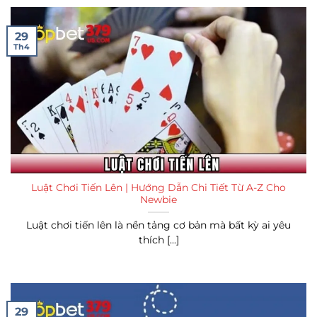
29
Th4
Luật Chơi Tiến Lên | Hướng Dẫn Chi Tiết Từ A-Z Cho
Newbie
Luật chơi tiến lên là nền tảng cơ bản mà bất kỳ ai yêu
thích [...]
29