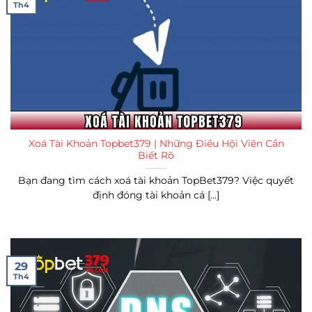
Th4
Xoá Tài Khoản Topbet379 | Những Điều Hội Viên Cần
Biết Rõ
Bạn đang tìm cách xoá tài khoản TopBet379? Việc quyết
định đóng tài khoản cá [...]
29
Th4