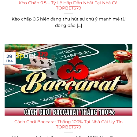
Kèo Chấp 0.5 – Tỷ Lệ Hấp Dẫn Nhất Tại Nhà Cái
TOPBET379
Kèo chấp 0.5 hiện đang thu hút sự chú ý mạnh mẽ từ
đông đảo [...]
29
Th4
Cách Chơi Baccarat Thắng 100% Tại Nhà Cái Uy Tín
TOPBET379