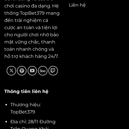
Liên hệ
chơi casino đa dạng. Hệ
thống TopBet379 mang
đến trải nghiệm cá
cược an toàn và tiện lợi
cho người chơi nhờ bảo
mật vững chắc, thanh
toán nhanh chóng và
hỗ trợ khách hàng 24/7.
Thông tiên liên hệ
Thương hiệu:
TopBet379
Địa chỉ: 28/11 Đường
Trần Quang Khải,